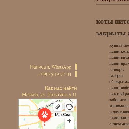
коты пит
закрыты д
купить шо
наши кот
наши висл
наши прям
Написать WhatsApp
юниоры
+7(903)619-97-04
галерея
об окрасах
наши поб
Как нас найти
как выбра
Москва, ул. Ватутина д 11
забираем 
минимальн
в доме по
полезная
о питомни