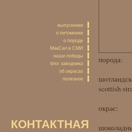
выпускники
о питомнике
о породе
МакСел в СМИ
наши победы
порода:
блог заводчика
об окрасах
шотландск
полезное
scottish str
окрас:
КОНТАКТНАЯ
шоколадны