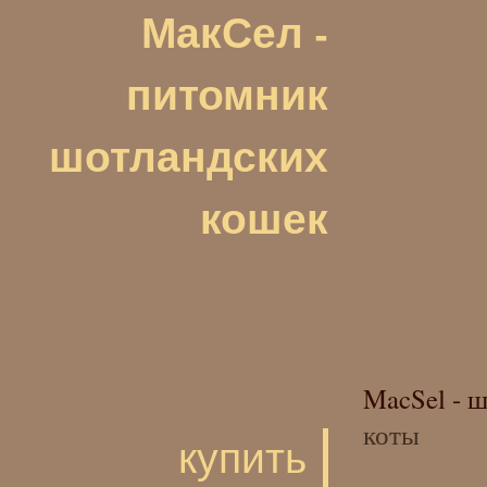
МакСел -
питомник
шотландских
кошек
MacSel - 
коты
купить