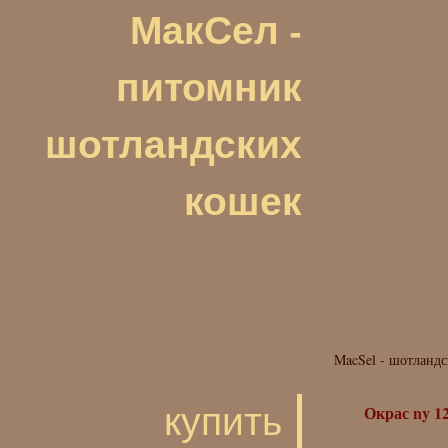
МакСел -
питомник
шотландских
кошек
MacSel - шотландс
купить
Окрас ny 1