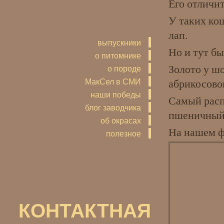
Его отличит
У таких ко
лап.
выпускники
Но и тут бы
о питомнике
Золото у ш
о породе
МакСел в СМИ
абрикосово
наши победы
Самый расп
блог заводчика
пшеничный
об окрасах
На нашем ф
полезное
КОНТАКТНАЯ