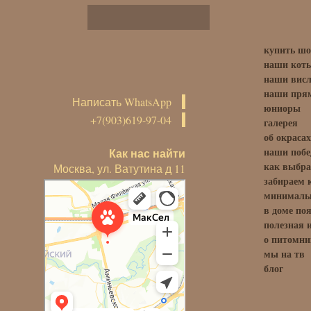
купить шо
наши кот
наши висл
наши прям
Написать WhatsApp
юниоры
+7(903)619-97-04
галерея
об окрасах
наши поб
Как нас найти
как выбра
Москва, ул. Ватутина д 11
забираем 
минимальн
в доме по
полезная
о питомни
мы на тв
блог