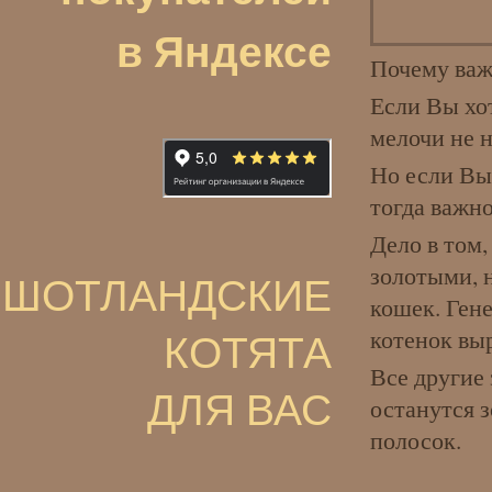
в Яндексе
Почему важ
Если Вы хот
мелочи не 
Но если Вы 
тогда важн
Дело в том,
золотыми, н
ШОТЛАНДСКИЕ
кошек. Ген
КОТЯТА
котенок выр
Все другие
ДЛЯ ВАС
останутся 
полосок.