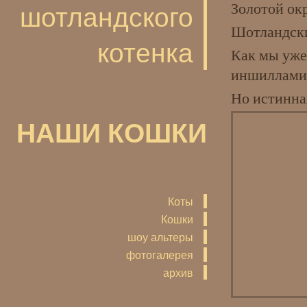
Золотой окр
шотландского
Шотландски
котенка
Как мы уже
иншиллами»
Но истинная
НАШИ КОШКИ
Коты
Кошки
шоу альтеры
фотогалерея
архив