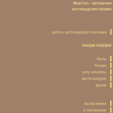
МакСел - питомник
шотландских кошек
купить шотландского котенка
НАШИ КОШКИ
Коты
Кошки
шоу альтеры
фотогалерея
архив
выпускники
о питомнике